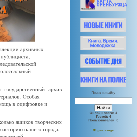
КАРТА
ОРЕНБУРЖЦА
оллекции архивных
 публициста,
следовательской
колоссальный
ий государственный архив
Поиск по сайту
териалов. Особая
мощь в оцифровке и
Онлайн всего:
4
Гостей:
4
колько ящиков творческих
Пользователей:
0
 историю нашего города,
Форма входа
зователей.