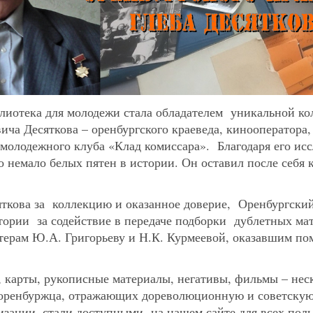
блиотека для молодежи стала обладателем уникальной к
ча Десяткова – оренбургского краеведа, кинооператора,
молодежного клуба «Клад комиссара». Благодаря его ис
 немало белых пятен в истории. Он оставил после себя 
яткова за коллекцию и оказанное доверие, Оренбургск
тории за содействие в передаче подборки дублетных ма
терам Ю.А. Григорьеву и Н.К. Курмеевой, оказавшим по
.
, карты, рукописные материалы, негативы, фильмы – нес
оренбуржца, отражающих дореволюционную и советскую
изации, стали доступными на нашем сайте для всех поль