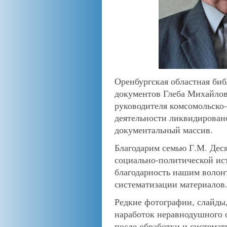
Оренбургская областная би
документов Глеба Михайлови
руководителя комсомольско-
деятельности ликвидировано
документальный массив.
Благодарим семью Г.М. Дес
социально-политической ис
благодарность нашим волон
систематизации материалов
Редкие фотографии, слайды
наработок неравнодушного 
после обработки и системат