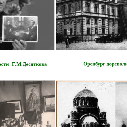
Оренбург дорево
ности
Г.М.Десяткова