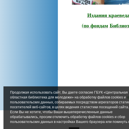
Издания краевед
(по фондам
Библиот
Продолжая использовать сайт, Вы даете согласие ГБУК «Центральная
©
областная библиотека для молодежи» на обработку файлов cookies и
пользовательских данных, собираемых посредством агрегаторов стати
посетителей веб-сайтов, в целях ведения статистики посещений сайта
Если Вы не хотите, чтобы Ваши вышеперечисленные данные
обрабатывались, просим отключить обработку файлов cookies и сбор
пользовательских данных в настройках Вашего браузера или покинуть 