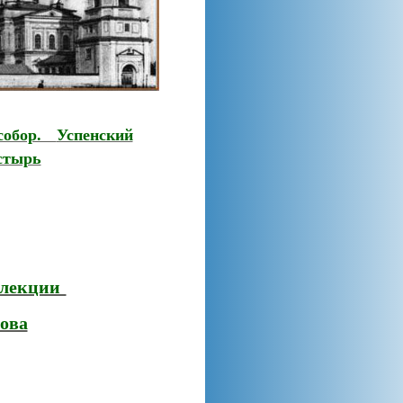
 собор.
Успенский
стырь
ллекции
ова