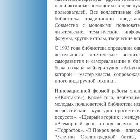
наши активные помощники в деле дух
пользователей. Все коллективные с
библиотека традиционно представ
Совместно с молодыми пользовате
читательские, тематические, инфо
форумы, круглые столы, творческие вс
С 1993 года библиотека определила о
деятельности эстетическое воспи
саморазвития и самореализации в би
была создана мейкер-студия «Art-уг
которой – мастер-классы, сопровожд
иного вида ручной техники.
Инновационной формой работы стали
«ВКонтакте»). Кроме того, необходим
молодых пользователей библиотека ис
всероссийские культурно-просвети
искусств», «Щедрый вторник»; междун
«Всемирный день чтения вслух»; в 
«Подросток», «В Покров день – платок
75-летию Сталинградской битвы,