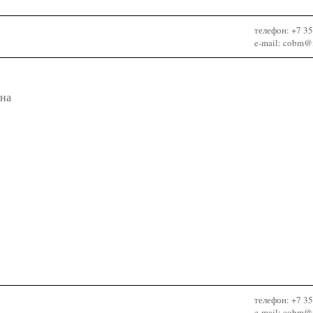
телефон: +7 3
e-mail: cobm@m
вна
телефон: +7 3
e-mail: cobm@m