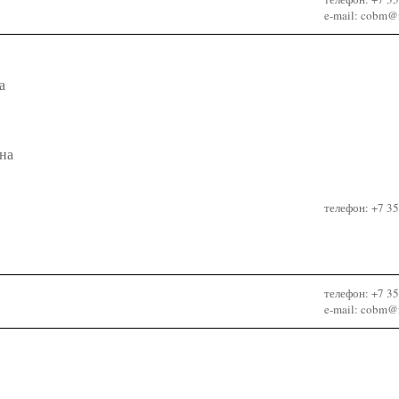
e-mail: cobm@m
а
на
телефон: +7 3
телефон: +7 3
e-mail: cobm@m