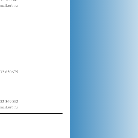
ail.orb.ru
532 650675
532 369032
ail.orb.ru