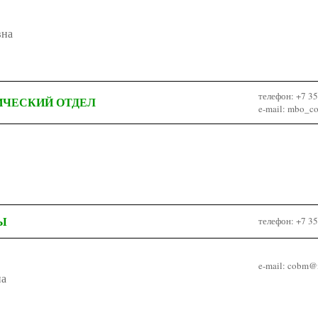
вна
телефон: +7 3
ИЧЕСКИЙ ОТДЕЛ
e-mail: mbo_c
Ы
телефон: +7 3
e-mail: cobm@m
на