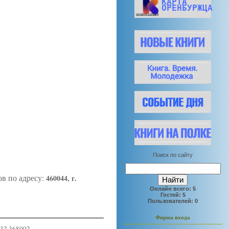
КАРТА
ОРЕНБУРЖЦА
Поиск по сайту
ов по адресу:
460044, г.
Онлайн всего:
5
Гостей:
5
Пользователей:
0
Форма входа
532 368002