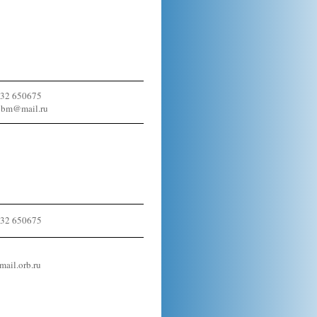
532 650675
obm@mail.ru
532 650675
ail.orb.ru