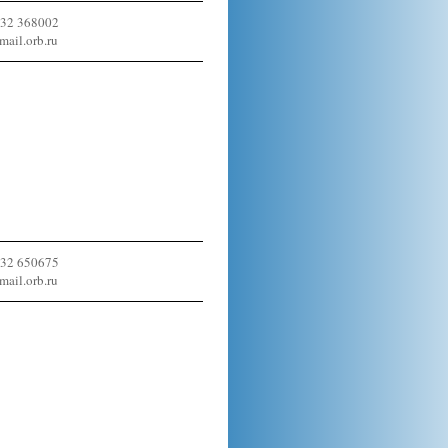
532 368002
ail.orb.ru
532 650675
ail.orb.ru