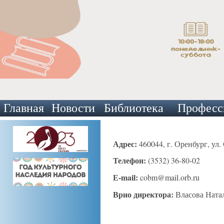
Главная
Новости
Библиотека
Професс
Адрес:
460044, г. Оренбург, ул. 
Телефон:
(3532) 36-80-02
Е-mail:
cobm@mail.orb.ru
Врио директора:
Власова Ната