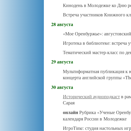
Кинодень в Молодежке ко Дню р
Встреча участников Книжного к
28 августа
«Мое Оренбуржье»: августовски
Игротека в библиотеке: встреча 
Тематический мастер-класс по д
29 августа
Мультиформатная публикация к ю
концерта английской группы «The
30 августа
Исторический аудиоподкаст
в рам
Сарая
онлайн
Рубрика «Ученые Оренбу
календаря России в
Молодежке
ИгроTime: студия настольных иг