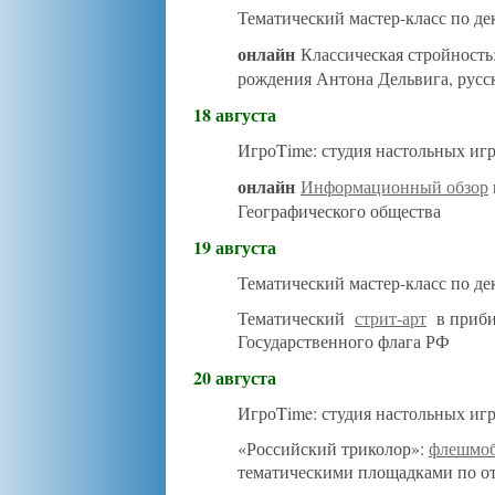
Тематический мастер-класс по д
онлайн
Классическая стройность
рождения Антона Дельвига, русс
18 августа
ИгроTime: студия настольных иг
онлайн
Информационный обзор
Географического общества
19 августа
Тематический мастер-класс по д
Тематический
стрит-арт
в приб
Государственного флага РФ
20 августа
ИгроTime: студия настольных иг
«Российский триколор»:
флешмо
тематическими площадками по о