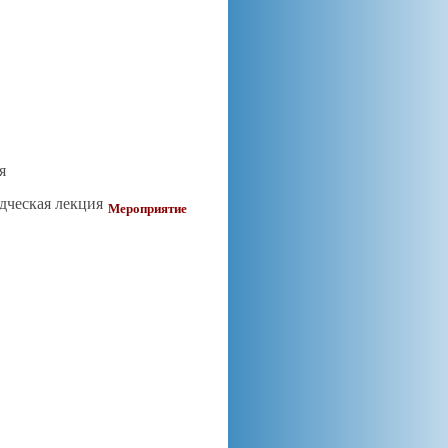
я
едческая лекция
Мероприятие