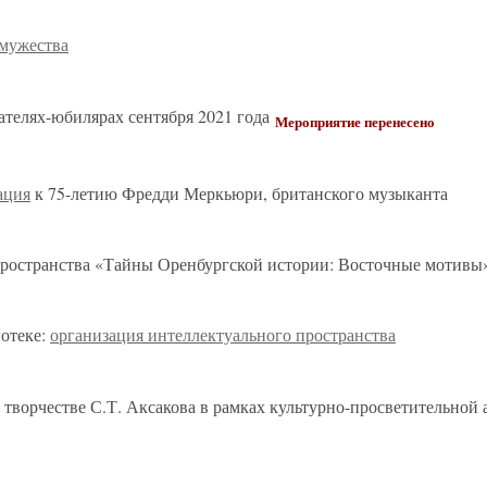
 мужества
ателях-юбилярах сентября 2021 года
Мероприятие перенесено
ация
к 75-летию Фредди Меркьюри, британского музыканта
ространства «Тайны Оренбургской истории: Восточные мотивы
иотеке:
организация интеллектуального пространства
 творчестве С.Т. Аксакова в рамках культурно-просветительной