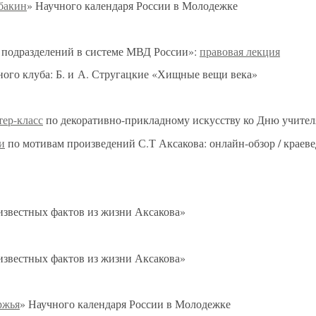
абакин
» Научного календаря России в Молодежке
 подразделений в системе МВД России»:
правовая лекция
ного клуба: Б. и А. Стругацкие «Хищные вещи века»
тер-класс
по декоративно-прикладному искусству ко Дню учител
и
по мотивам произведений С.Т Аксакова: онлайн-обзор / краев
известных фактов из жизни Аксакова»
известных фактов из жизни Аксакова»
ржья
» Научного календаря России в Молодежке