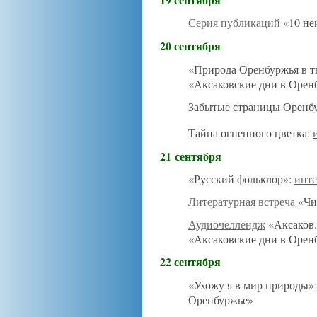
Серия публикаций
«10 не
20 сентября
«Природа Оренбуржья в тв
«Аксаковские дни в Орен
Забытые страницы Оренбу
Тайна огненного цветка:
21 сентября
«Русский фольклор»:
инте
Литературная встреча
«Чит
Аудиочеллендж
«Аксаков.
«Аксаковские дни в Орен
22 сентября
«Ухожу я в мир природы»
Оренбуржье»