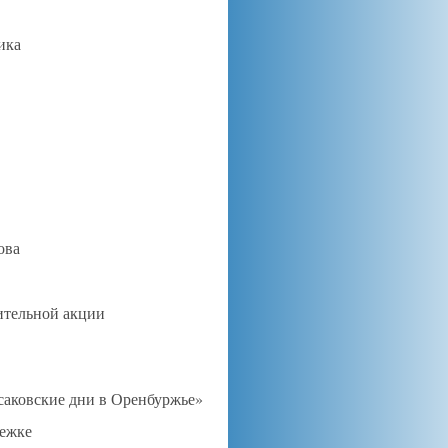
ика
ова
тительной акции
саковские дни в Оренбуржье»
дежке