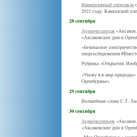
Иммерсивный спектакль
с
2021 году: Кавказский пл
28 сентября
Аудиочеллендж
«Аксаков.
«Аксаковские дни в Орен
«Безопасное электричест
энергосбережения #Вмест
Рубрика «Открытия. Изоб
«Ухожу я в мир природы» 
Оренбуржье»
29 сентября
Волшебные слова С.Т. Ак
30 сентября
Аудиочеллендж
«Аксаков.
«Аксаковские дни в Орен
«Мое Оренбуржье»:
сентя