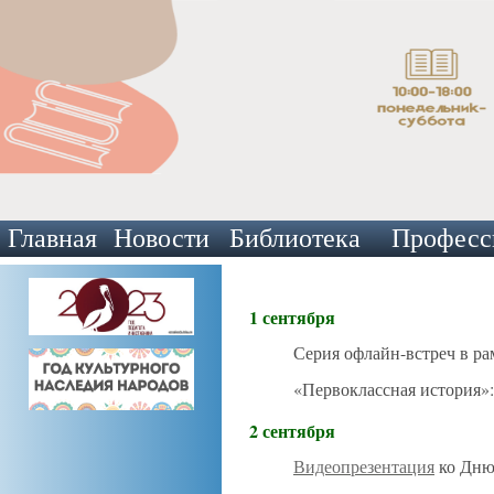
Главная
Новости
Библиотека
Професс
1 сентября
Серия офлайн-встреч в р
«Первоклассная история»
2 сентября
Видеопрезентация
ко Дню