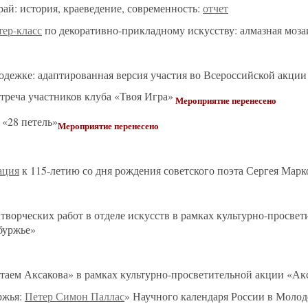
ай: история, краеведение, современность:
отчет
тер-класс
по декоративно-прикладному искусству: алмазная моза
дежке: адаптированная версия участия во Всероссийской акции
стреча участников клуба «Твоя Игра»
Мероприятие перенесено
 «28 петель»
Мероприятие перенесено
ация
к 115-летию со дня рождения советского поэта Сергея Марк
творческих работ в отделе искусств в рамках культурно-просве
буржье»
таем Аксакова» в рамках культурно-просветительной акции «Ак
ржья:
Петер Симон Паллас
» Научного календаря России в Моло