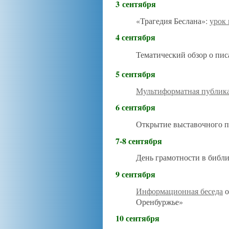
3
сентября
«Трагедия Беслана»:
урок
4
сентября
Тематический обзор о пис
5
сентября
Мультиформатная публик
6 сентября
Открытие выставочного п
7-8 сентября
День грамотности в библ
9 сентября
Информационная беседа
о
Оренбуржье»
10 сентября