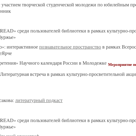
 участием творческой студенческой молодежи по юбилейным п
енник
READ» среди пользователей библиотеки в рамках культурно-пр
буржье»
во»: интерактивное
познавательное пространство
в рамках Всерос
еЯрче
ретения» Научного календаря России в Молодежке
Мероприятие п
Литературная встреча в рамках культурно-просветительной акц
сакова:
литературный подкаст
READ» среди пользователей библиотеки в рамках культурно-пр
буржье»
брьский хронограф