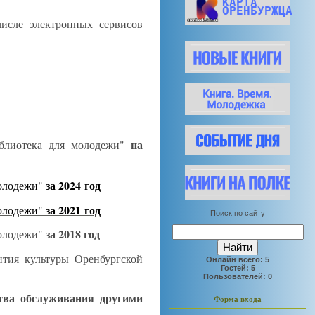
КАРТА
ОРЕНБУРЖЦА
числе электронных сервисов
на
иблиотека для молодежи
"
за 2024 год
молодежи"
за 2021 год
молодежи"
Поиск по сайту
за 2018 год
молодежи"
тия культуры Оренбургской
Онлайн всего:
5
Гостей:
5
Пользователей:
0
тва обслуживания другими
Форма входа