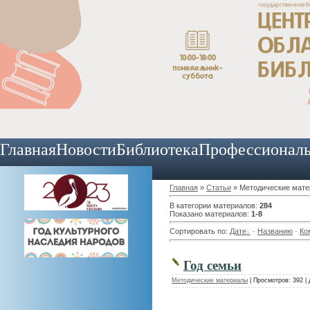
Главная
Новости
Библиотека
Профессионал
Главная
»
Статьи
» Методические мат
В категории материалов
:
284
Показано материалов
:
1-8
Сортировать по
:
Дате
·
Названию
·
Ко
Год семьи
Методические материалы
|
Просмотров:
392
|